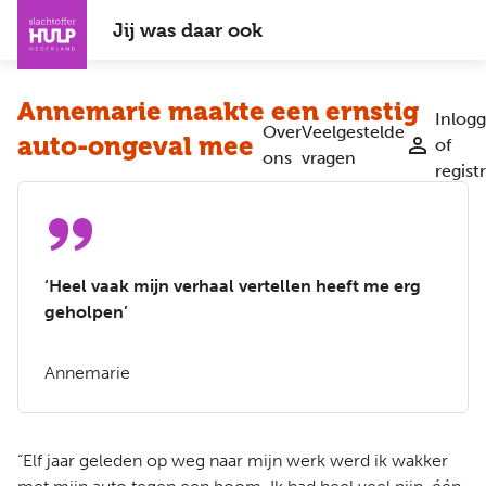
Overslaan
Jij was daar ook
en
naar
de
Annemarie maakte een ernstig
inhoud
Inlog
Over
Veelgestelde
auto-ongeval mee
gaan
of
ons
vragen
regist
‘Heel vaak mijn verhaal vertellen heeft me erg
geholpen’
Annemarie
“Elf jaar geleden op weg naar mijn werk werd ik wakker